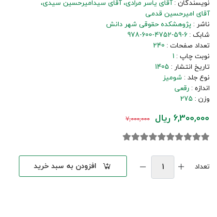
نویسندگان :
آقای یاسر مرادی
آقای سیدامیرحسین سیدی
آقای امیرحسین قدمی
ناشر :
پژوهشکده حقوقی شهر دانش
شابک :
978-600-4752-59-6
تعداد صفحات :
240
نوبت چاپ :
1
تاریخ انتشار :
1405
نوع جلد :
شومیز
اندازه :
رقعی
وزن :
275
6,300,000 ریال
7,000,000
افزودن به سبد خرید
تعداد