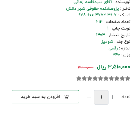
نویسنده :
آقای سیدقاسم زمانی
ناشر :
پژوهشکده حقوقی شهر دانش
شابک :
978-600-4752-36-7
تعداد صفحات :
214
نوبت چاپ :
1
تاریخ انتشار :
1403
نوع جلد :
شومیز
اندازه :
رقعی
وزن :
440
3,510,000 ریال
3,900,000
افزودن به سبد خرید
تعداد