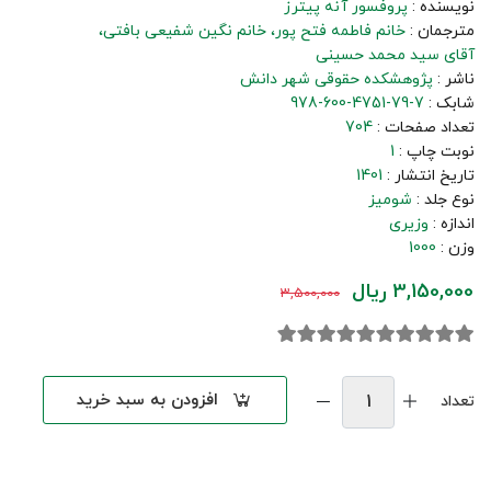
نویسنده :
پروفسور آنه پیترز
مترجمان :
خانم فاطمه فتح پور
خانم نگین شفیعی بافتی
آقای سید محمد حسینی
ناشر :
پژوهشکده حقوقی شهر دانش
شابک :
978-600-4751-79-7
تعداد صفحات :
704
نوبت چاپ :
1
تاریخ انتشار :
1401
نوع جلد :
شومیز
اندازه :
وزیری
وزن :
1000
3,150,000 ریال
3,500,000
افزودن به سبد خرید
تعداد