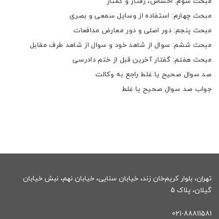
مبحث سوم: احساس، رفتار و گفتار
مبحث چهارم: استفاده از وسایل سمعی و بصری
مبحث پنجم: دور اصلی و دور معارض مدافعات
مبحث ششم: سوال از شاهد خود و سوال از شاهد طرف مقابل
مبحث هفتم: گفتار آخرین قبل از ختم دادرسی
صد سوال صحیح یا غلط راجع به وکالت
جواب صد سوال صحیح یا غلط
تهران، بلوار کریم‌خان زند، خیابان سنایی، خیابان نهم، نبش خیابان
گیلان، پلاک 5
021-88811581