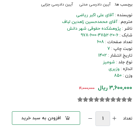
برچسب ها:
آیین دادرسی مدنی
آیین دادرسی جزایی
نویسنده :
آقای علی اکبر ریاضی
مترجم :
آقای محمدحسین زاهدین لباف
ناشر :
پژوهشکده حقوقی شهر دانش
شابک :
978-600-4752-20-6
تعداد صفحات :
608
نوبت چاپ :
7
تاریخ انتشار :
1402
نوع جلد :
شومیز
اندازه :
وزیری
وزن :
850
3,600,000 ریال
4,000,000
افزودن به سبد خرید
تعداد